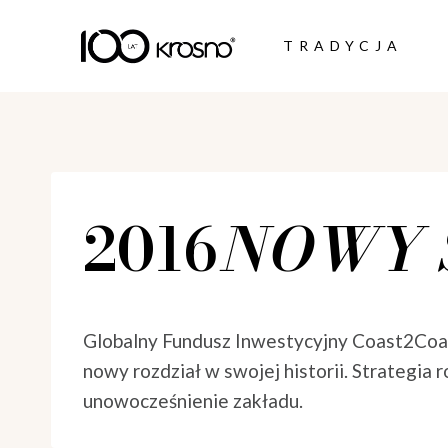
Skip
to
TRADYCJA
content
2016
NOWY 
Globalny Fundusz Inwestycyjny Coast2Coast
nowy rozdział w swojej historii. Strategia
unowocześnienie zakładu.